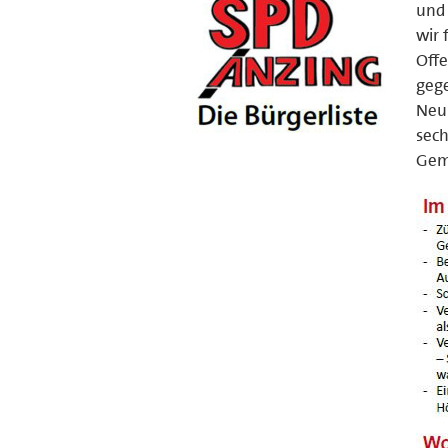
und 
wir 
Off
gege
Neub
sech
Geme