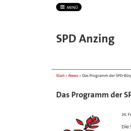
MENÜ
SPD Anzing
Start
›
News
›
Das Programm der SPD-Bür
Das Programm der S
24. F
Die 