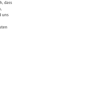
h, dass
,
d uns
sten